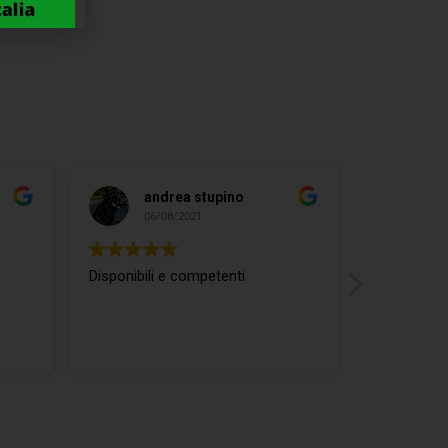
andrea stupino
ma
06/08/2021
04/
Disponibili e competenti
ottimo rap