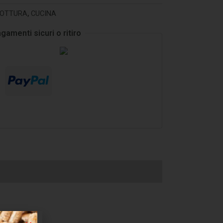
OTTURA
,
CUCINA
gamenti sicuri o ritiro