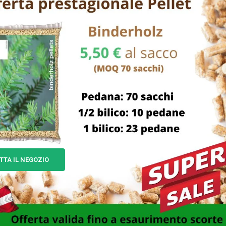
TTA IL NEGOZIO
ATTOLO CERAMICA CAFFE’
BARATTOLO CERAMICA TER
CM 12 H 17 UTILISSIMI
3 BELLINTAVOLA
12,00
€
29,00
€