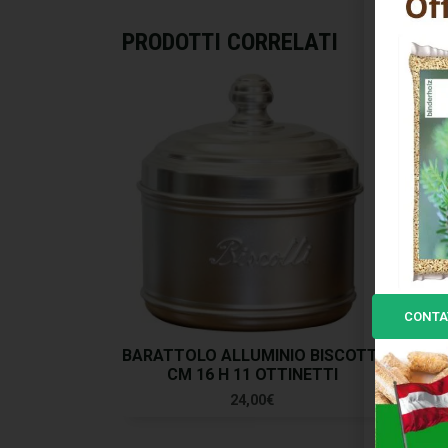
PRODOTTI CORRELATI
CONTA
BARATTOLO ALLUMINIO BISCOTTI
BAR
CM 16 H 11 OTTINETTI
24,00
€