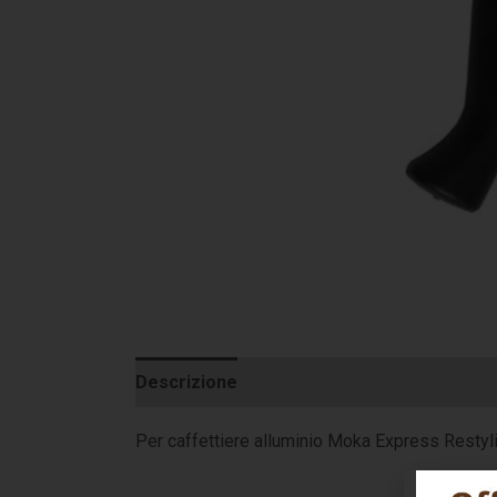
Descrizione
Informazioni aggiuntive
Per caffettiere alluminio Moka Express Restyl