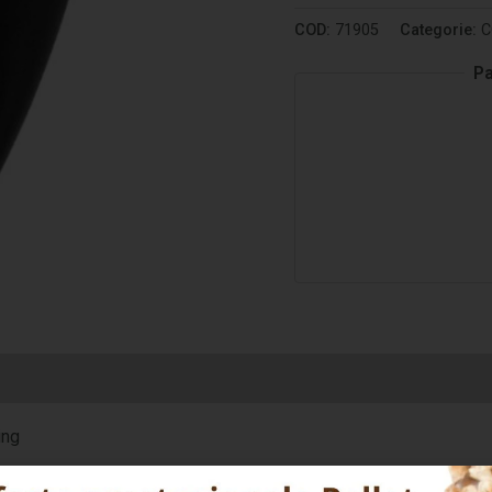
COD:
71905
Categorie:
C
Pa
ing