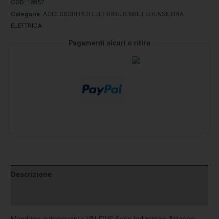
COD:
18857
Categorie:
ACCESSORI PER ELETTROUTENSILI
,
UTENSILERIA
ELETTRICA
Pagamenti sicuri o ritiro
Descrizione
Informazioni aggiuntive
Mandrino autoserrante VALIDUS Serie Industriale Attacco