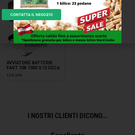
CONTATTA IL NEGOZIO
ESAURITO
AVVIATORE BATTERIE
FAST 10K 1300 V.12 DECA
159,00
€
I NOSTRI CLIENTI DICONO...