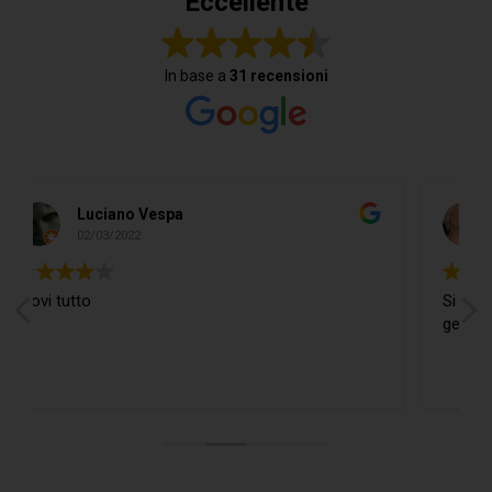
Eccellente
In base a
31 recensioni
Do Donidó
19/02/2022
Si trova ogni cosa ed in più il Ragazzo è
gentilissimo