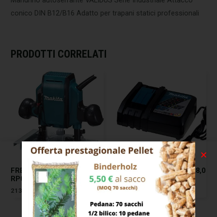
conico DIN B12/B16 Adatto per trapani statici professionali
PRODOTTI CORRELATI
FRESATRICE VERTICALE
CARICABATTERIE V.7,2/18,0
RP0900J MAKITA
DC18RC MAKITA
213,00
€
123,00
€