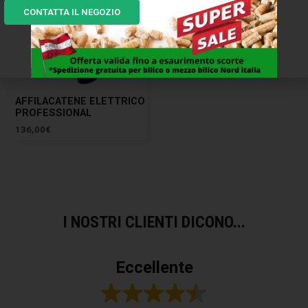
CONTATTA IL NEGOZIO
AFFILACATENE ELETTRICO
PROFESSIONAL
136,00
€
I NOSTRI CLIENTI DICONO...
Eccellente