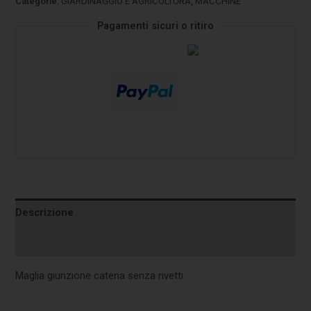
Categorie:
GIARDINAGGIO E AGRICOLTURA
,
MACCHINE
Pagamenti sicuri o ritiro
Descrizione
Informazioni aggiuntive
Maglia giunzione catena senza rivetti