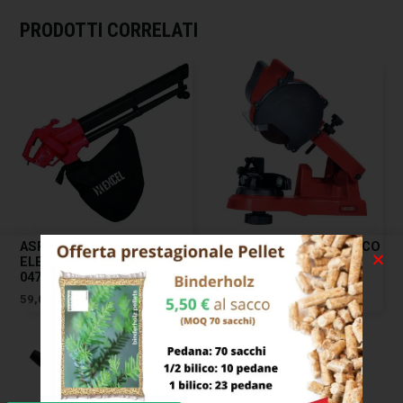
PRODOTTI CORRELATI
ASPIRATORE SOFFIATORE
AFFILACATENE ELETTRICO
ELETTRICO SF2400 EXCEL
AF104 EXCEL 07165
04772
79,00
€
59,00
€