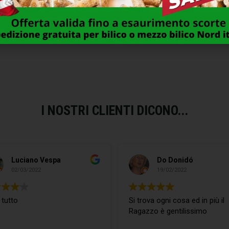
ILE IMPRESA PUNTA LEGA
BADILE IMPRESA PUNT
SCUDO MASS
FORGIATO 30 EXTRA AD
18,00
€
23,00
€
I NOSTRI CLIENTI DICONO...
Luciano Vespa
Do Donidó
02/03/2022
19/02/2022
 tutto
Si trova ogni cosa ed in più il
Ragazzo è gentilissimo