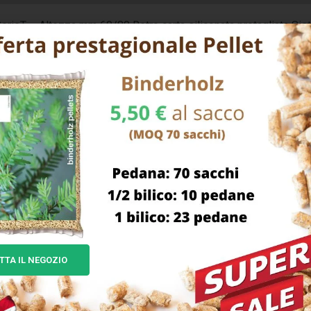
erieT – Altezza mm 60/80 Retro carta siliconata pretagliata Sis
 agricoli h80 autoveicoli/rimorchi
TTA IL NEGOZIO