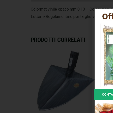
Colormat vinile opaco mm 0,10 – Colore nero S
LetterfixRegolamentare per targhe veicoli: h 60
PRODOTTI CORRELATI
CONTA