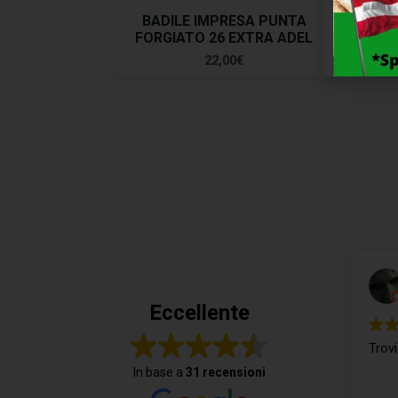
BADILE IMPRESA PUNTA
BAD
FORGIATO 26 EXTRA ADEL
22,00
€
Eccellente
Trovi
In base a
31 recensioni