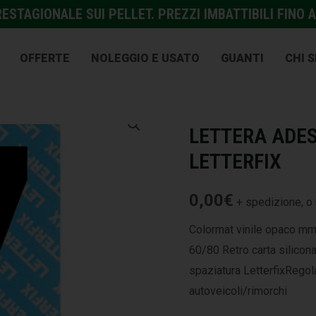
STAGIONALE SUI PELLET. PREZZI IMBATTIBILI FINO A
OFFERTE
NOLEGGIO E USATO
GUANTI
CHI 
EDILIZIA
,
PROTEZIONE E A
LETTERA ADES
LETTERFIX
0,00
€
+ spedizione, o 
Colormat vinile opaco mm
60/80 Retro carta silicon
spaziatura LetterfixRegola
autoveicoli/rimorchi