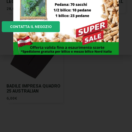
LEGA SCUDO M/TO MASS
FORGIATO 28 EXTRA ADEL
28,00
€
22,00
€
CONTATTA IL NEGOZIO
BADILE IMPRESA QUADRO
25 AUSTRALIAN
6,00
€