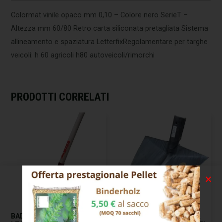
Colormat vinile opaco mm 0,10 – Colore nero SerieT –
Altezza mm 60/80 Retro carta siliconata pretagliata Sistema
allineamento e spaziatura LetterfixRegolamentare per targhe
veicoli: h 60 agricoli h80 autoveicoli/rimorchi
PRODOTTI CORRELATI
BADILE IMPRESA PUNTA
BADILE IMPRESA PUNTA