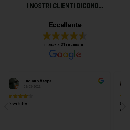
I NOSTRI CLIENTI DICONO...
Eccellente
In base a
31 recensioni
Do Donidó
19/02/2022
Si trova ogni cosa ed in più il Ragaz
gentilissimo