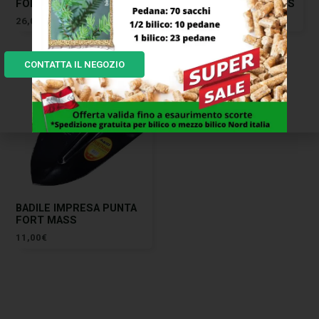
FORGIATO 28 EXTRA ADEL
LEGA SCUDO M/TO MASS
26,00
€
28,00
€
CONTATTA IL NEGOZIO
BADILE IMPRESA PUNTA
FORT MASS
11,00
€