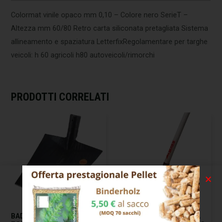
Colormat vinile opaco mm 0,10 – Colore nero SerieT –
Altezza mm 60/80 Retro carta siliconata pretagliata Sistema
allineamento e spaziatura LetterfixRegolamentare per targhe
veicoli: h 60 agricoli h80 autoveicoli/rimorchi
PRODOTTI CORRELATI
BADILE IMPRESA QUADRO
BADILE IMPRESA PUNTA