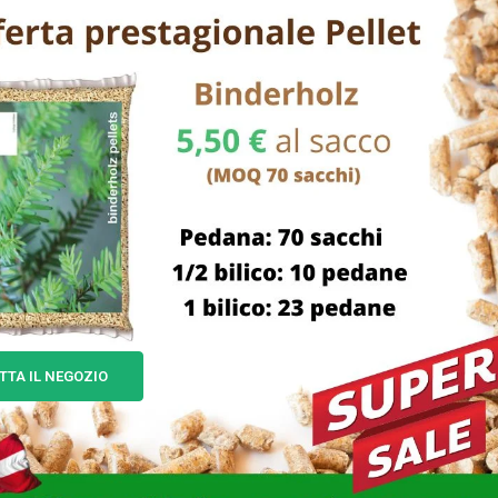
TTA IL NEGOZIO
OLA AFFILCATENE AF104
AFFILACATENE ELETTRICO 
4×4,5 F.22,0 EXCEL 07310
EXCEL 07165
6,00
€
79,00
€