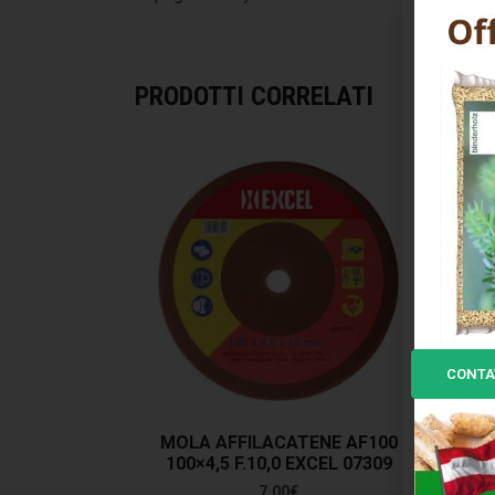
PRODOTTI CORRELATI
CONTA
MOLA AFFILACATENE AF100
M
100×4,5 F.10,0 EXCEL 07309
10
7,00
€