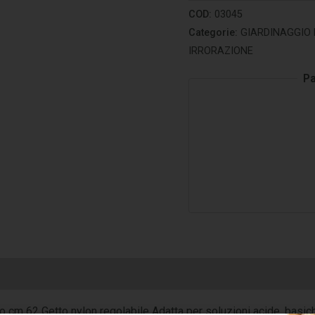
COD:
03045
Categorie:
GIARDINAGGIO 
IRRORAZIONE
Pa
o cm 62 Getto nylon regolabile Adatta per soluzioni acide, basich