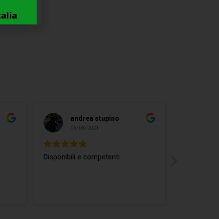
andrea stupino
ma
06/08/2021
04/
Disponibili e competenti
ottimo rap