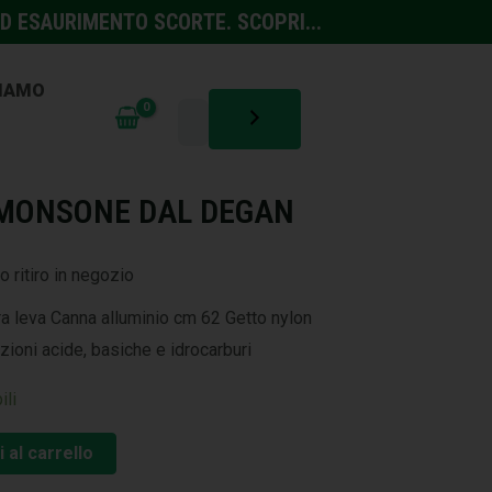
D ESAURIMENTO SCORTE. SCOPRI...
SIAMO
TURA
,
IRRIGAZIONE ED IRRORAZIONE
 MONSONE DAL DEGAN
o ritiro in negozio
a leva Canna alluminio cm 62 Getto nylon
zioni acide, basiche e idrocarburi
ili
 al carrello