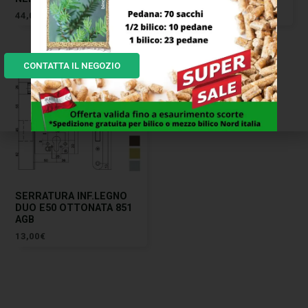
44,00
€
17,00
€
CONTATTA IL NEGOZIO
SERRATURA INF.LEGNO
DUO E50 OTTONATA 851
AGB
13,00
€