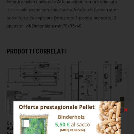
Incontro nylon universale Attenuazione rumore chiusura
Utilizzabile anche con chiudiporta Adatto elettroserrature
porte ferro da applicare Dotazione 1 piastra supporto, 3
spessori, viti Dimensioni mm78x95x40
PRODOTTI CORRELATI
ESAURITO
CHIUDIPORTA
SERRATURA INF.LEGNO
AERODINAMICO FERMO
DUO E50 CROMO OPACO
NERO IS20 ISEO
851 AGB