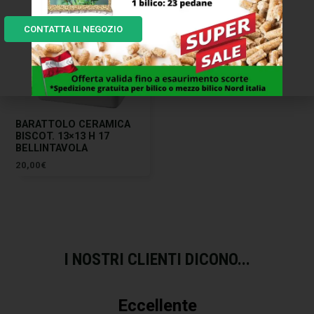
CONTATTA IL NEGOZIO
BARATTOLO CERAMICA
BISCOT. 13×13 H 17
BELLINTAVOLA
20,00
€
I NOSTRI CLIENTI DICONO...
Eccellente