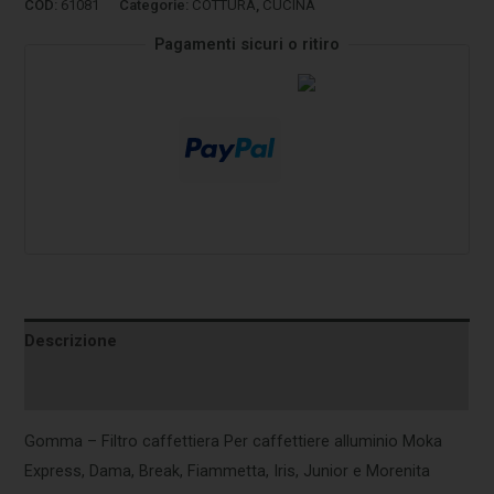
COD:
61081
Categorie:
COTTURA
,
CUCINA
Pagamenti sicuri o ritiro
Descrizione
Informazioni aggiuntive
Gomma – Filtro caffettiera Per caffettiere alluminio Moka
Express, Dama, Break, Fiammetta, Iris, Junior e Morenita