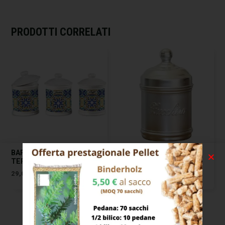
PRODOTTI CORRELATI
BARATTOLO CERAMICA
BARATTOLO ALLUMINIO
TERRE PZ 3 BELLINTAVOLA
ZUCCHERO CM 10 H 12
OTTINETTI
29,00
€
15,00
€