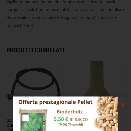
Sigillante adesivo per vasche bagno, docce, lavabo lavelli,
camper e roulottes Impermeabile, inodore, facile da installare
Removibile e riutilizzabile Protegge da impurita’ e batteri –
Colore bianco
PRODOTTI CORRELATI
GOMMA LAVATRICE
RACCORDO TUBO
CARICO DIRITTO+CURVO
SCARICO 3 VIE MM 18/20
CM 250
SIROFLEX