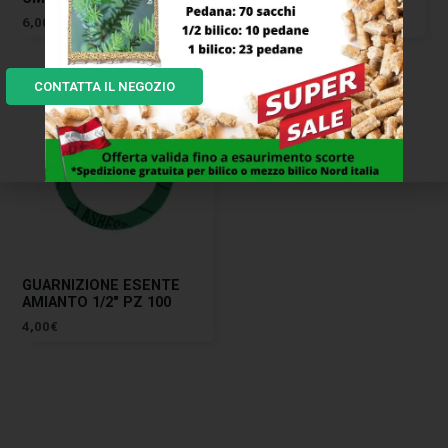
6,00
€
3,00
€
CONTATTA IL NEGOZIO
GUARNIZIONE ESENTE
AMIANTO 1/2″ PZ 100
4,00
€