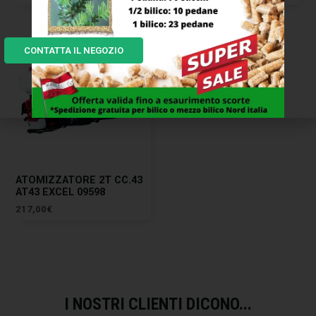
CONTATTA IL NEGOZIO
ATOMIZZATORE 2T CC.43
AT43 EXCEL 09598
217,00
€
I NOSTRI CLIENTI DICONO...