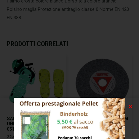
Palmo crosta colore bianco Dorso tela colore arancio
Polsino maglia Protezione antitaglio classe 0 Norme EN 420
EN 388
PRODOTTI CORRELATI
SANDALI ARIEGGIATORI
MOLA AFFILACATENE MM
UNIVERSALI ILCAMPO
145×3,0 F.22,2
05122
17,00
€
22,00
€