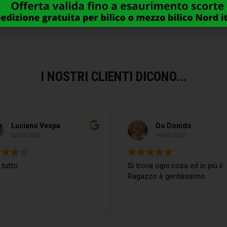
33,00
€
7,00
€
I NOSTRI CLIENTI DICONO...
Luciano Vespa
Do Donidó
02/03/2022
19/02/2022
 tutto
Si trova ogni cosa ed in più il
Ragazzo è gentilissimo