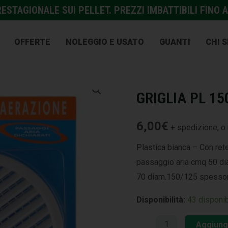
STAGIONALE SUI PELLET. PREZZI IMBATTIBILI FINO A
OFFERTE
NOLEGGIO E USATO
GUANTI
CHI 
EDILIZIA
,
VARIE
GRIGLIA PL 15
6,00
€
+ spedizione, o 
Plastica bianca – Con re
passaggio aria cmq 50 d
70 diam.150/125 spessor
Disponibilità:
43 disponib
Aggiungi