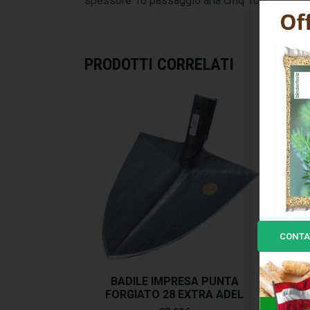
spessore 16 passaggio aria cmq 100
PRODOTTI CORRELATI
CONTA
BADILE IMPRESA PUNTA
BAD
FORGIATO 28 EXTRA ADEL