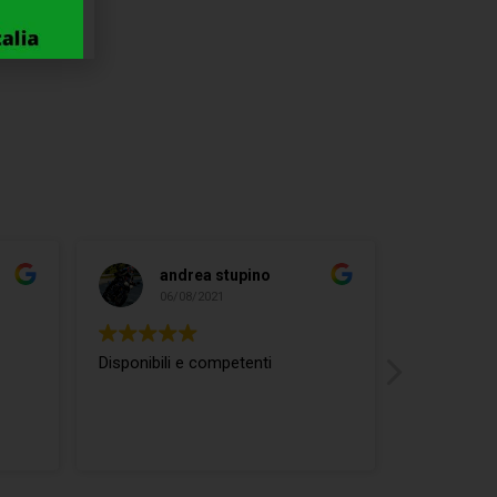
andrea stupino
ma
06/08/2021
04/
Disponibili e competenti
ottimo rap