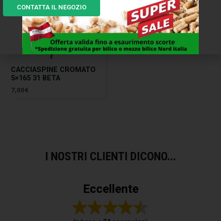
CONTATTA IL NEGOZIO
CACCIASPINE CROMATO
5×165 31 BETA
7,00
€
I NOSTRI CLIENTI DICONO...
Eccellente