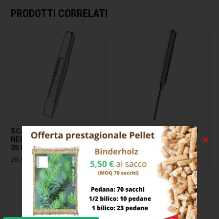
PRODOTTI CORRELATI
SCALPELLO METALLO
CACCIASPINE CROMATO
NERVATO TAGLIO 23×200
4×145 31 BETA
35 BETA
7,00
€
20,00
€