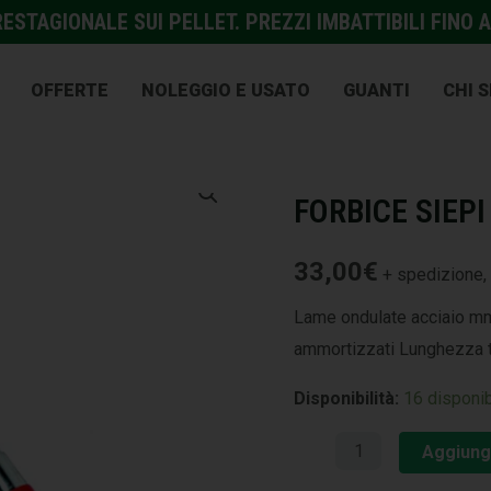
STAGIONALE SUI PELLET. PREZZI IMBATTIBILI FINO A
OFFERTE
NOLEGGIO E USATO
GUANTI
CHI 
GIARDINAGGIO E AGRICOL
FORBICE SIEP
33,00
€
+ spedizione, 
Lame ondulate acciaio mm
ammortizzati Lunghezza 
Disponibilità:
16 disponib
Aggiungi