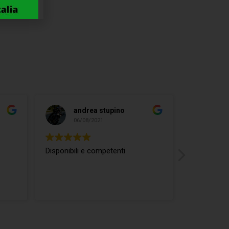
andrea stupino
ma
06/08/2021
04/
Disponibili e competenti
ottimo rap