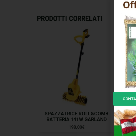
PRODOTTI CORRELATI
CONTA
SPAZZATRICE ROLL&COMB
BATTERIA 141W GARLAND
UN
198,00
€