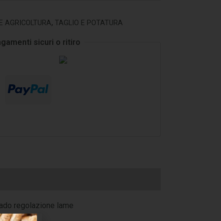
E AGRICOLTURA
,
TAGLIO E POTATURA
gamenti sicuri o ritiro
Dado regolazione lame