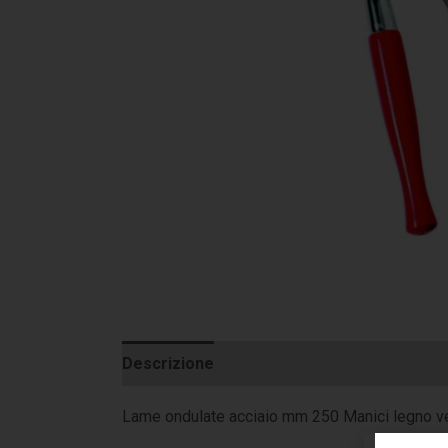
Descrizione
Informazioni aggiuntive
Lame ondulate acciaio mm 250 Manici legno v