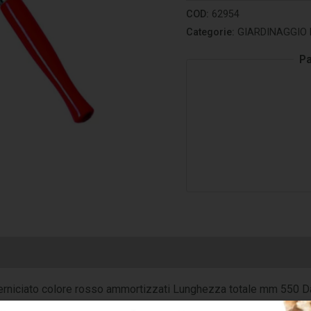
COD:
62954
Categorie:
GIARDINAGGIO 
Pa
erniciato colore rosso ammortizzati Lunghezza totale mm 550 