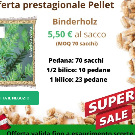
TTA IL NEGOZIO
SANDALI ARIEGGIATORI
MOLA AFFILACATENE MM 14
IVERSALI ILCAMPO 05122
F.22,2
22,00
€
17,00
€