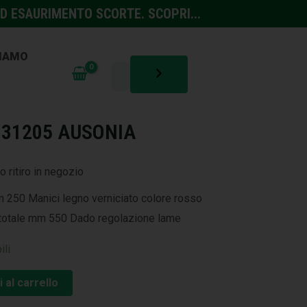
D ESAURIMENTO SCORTE. SCOPRI...
SIAMO
TURA
,
TAGLIO E POTATURA
I 31205 AUSONIA
o ritiro in negozio
 250 Manici legno verniciato colore rosso
totale mm 550 Dado regolazione lame
ili
 al carrello