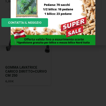
1,00
€
8,00
€
CONTATTA IL NEGOZIO
GOMMA LAVATRICE
CARICO DIRITTO+CURVO
CM 250
6,00
€