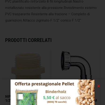
PVC plastificato rinforzato 8 fili longitudinali Nastro
metallizzato resistente alla pressione Rivestimento esterno
PVC trasparente Resistente alla trazione – Completo di
guarnizioni Attacco zigrinato F 1/2″ conico F 1/2″
PRODOTTI CORRELATI
NIPPLO POLIPROPILENE
RACCORDO TUBO
1/2″M-1/2″M SIROFLEX
SCARICO CURVO F 1″ MM
16 CR SIROFLEX