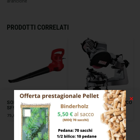
arancione
PRODOTTI CORRELATI
SOFFIATORE ELETTRICO
AFFILACATENE ELETTRICO
SF900 EXCEL 06790
PROFY MAXX
75,00
€
424,00
€