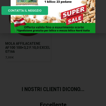
CONTATTA IL NEGOZIO
MOLA AFFILACATENE
AF100 100×3,2 F.10,0 EXCEL
07166
7,00
€
I NOSTRI CLIENTI DICONO...
Eccellente