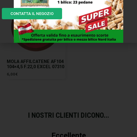
CONTATTA IL NEGOZIO
MOLA AFFILCATENE AF104
104×4,5 F.22,0 EXCEL 07310
6,00
€
I NOSTRI CLIENTI DICONO...
Eccellente