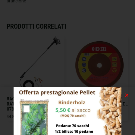
arancione
PRODOTTI CORRELATI
BACCHIATORE OLIVE
MOLA AFFILACATENE
BATTERIA BA12V EXCEL
AF100 100×3,2 F.10,0 EXCEL
07803
07166
449,00
€
7,00
€