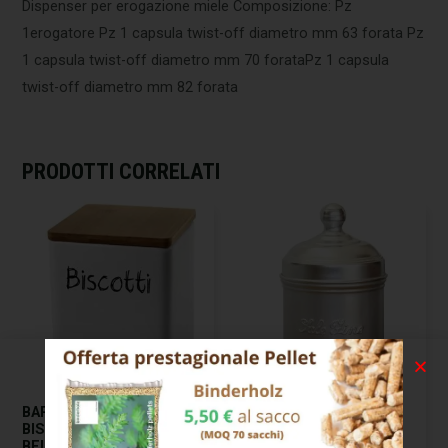
Dispenser per erogazione miele Composizione: Pz
1erogatore Pz 1 capsula twist-off diametro mm 63 forata Pz
1 capsula twist-off diametro mm 70 forataPz 1 capsula
twist-off diametro mm 82 forata
PRODOTTI CORRELATI
BARATTOLO CERAMICA
BARATTOLO ALLUMINIO
BISCOT. 13×13 H 17
SALE FINO CM 10 H 12
BELLINTAVOLA
OTTINETTI