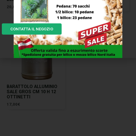
20,00
€
17,00
€
CONTATTA IL NEGOZIO
BARATTOLO ALLUMINIO
SALE GROS CM 10 H 12
OTTINETTI
17,00
€