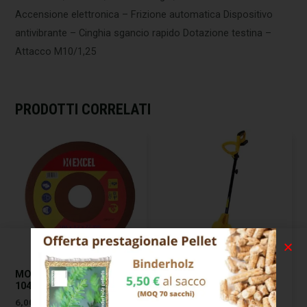
Accensione elettronica – Frizione automatica Dispositivo
antivibrante – Cinghia sgancio rapido Dotazione testina –
Attacco M10/1,25
PRODOTTI CORRELATI
MOLA AFFILCATENE AF104
SPAZZATRICE
104×4,5 F.22,0 EXCEL 07310
ROLL&COMB BATTERIA
141W GARLAND
6,00
€