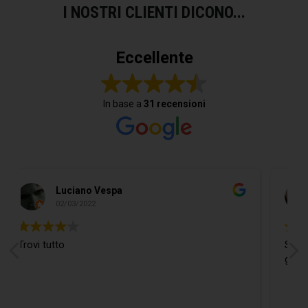
I NOSTRI CLIENTI DICONO...
Eccellente
In base a
31 recensioni
spa
Do Donidó
19/02/2022
Si trova ogni cosa ed in più i
gentilissimo