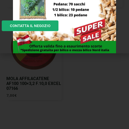
198,00
€
CONTATTA IL NEGOZIO
MOLA AFFILACATENE
AF100 100×3,2 F.10,0 EXCEL
07166
7,00
€