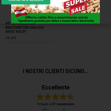
ASTA PROLUNGA
BACCHIATORI GIULIVO
4YOU VOLPI
38,00
€
I NOSTRI CLIENTI DICONO...
Eccellente
In base a
31 recensioni