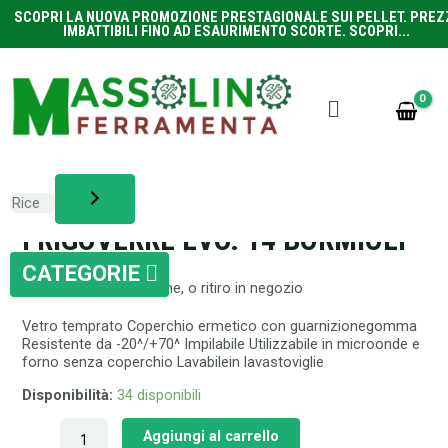
SCOPRI LA NUOVA PROMOZIONE PRESTAGIONALE SUI PELLET. PREZ
IMBATTIBILI FINO AD ESAURIMENTO SCORTE. SCOPRI...
CONSERVAZIONE
,
CUCINA
CONTENITORE TOND
FRIGOVERRE EVO. 14 BORMIOLI
10,00
€
+ spedizione, o ritiro in negozio
Vetro temprato Coperchio ermetico con guarnizionegomma
Resistente da -20^/+70^ Impilabile Utilizzabile in microonde e
forno senza coperchio Lavabilein lavastoviglie
Disponibilità:
34 disponibili
Aggiungi al carrello