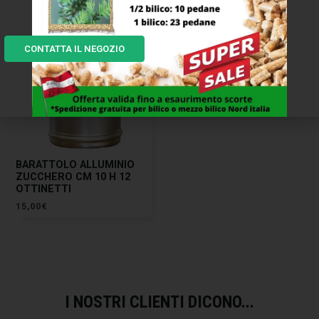
CONTATTA IL NEGOZIO
BARATTOLO ALLUMINIO
ZUCCHERO CM 10 H 12
OTTINETTI
15,00
€
I NOSTRI CLIENTI DICONO...