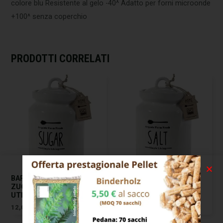
colore blu Resistente al gelo -40^ Adatto per forni microonde
+100^ senza coperchio
PRODOTTI CORRELATI
BARATTOLO CERAMICA
BARATTOLO CERAMICA
ZUCCHERO CM 12 H 17
SALE CM 12 H 17
UTILISSIMI
UTILISSIMI
12,00
€
12,00
€