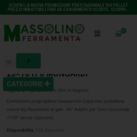
SCOPRI LA NUOVA PROMOZIONE PRESTAGIONALE SUI PELLET.
PREZZI IMBATTIBILI FINO AD ESAURIMENTO SCORTE. SCOPRI...
CONSERVAZIONE
,
CUCINA
CONTENITORE RETT L 1,50
23×16 H 6 MONGARDI
4,00
€
+ spedizione, o ritiro in negozio
Contenitore polipropilene trasparente Coperchio polietilene
colore blu Resistente al gelo -40^ Adatto per forni microonde
+110^ senza coperchio
Disponibilità:
132 disponibili