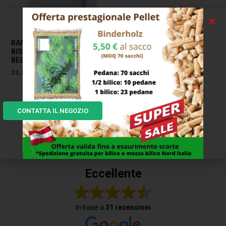
BARATTOLO CERAMICA
BISCOT. 13×13 H 17
BELLINTAVOLA
20,00
€
CONTATTA IL NEGOZIO
I NOSTRI CLIENTI DICONO...
Eccellente
In base a
31 recensioni