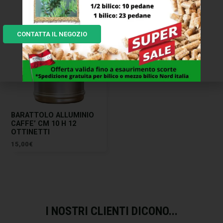
CONTATTA IL NEGOZIO
BARATTOLO ALLUMINIO
CAFFE’ CM 10 H 12
OTTINETTI
15,00
€
I NOSTRI CLIENTI DICONO...