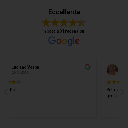
Eccellente
In base a
31 recensioni
Do Donidó
19/02/2022
Si trova ogni cosa ed in più il Ragazzo è
gentilissimo