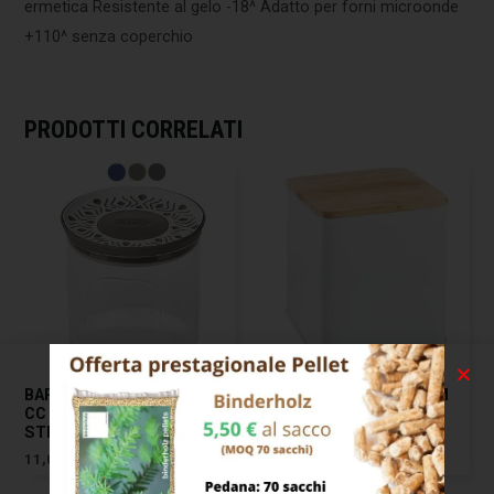
ermetica Resistente al gelo -18^ Adatto per forni microonde
+110^ senza coperchio
PRODOTTI CORRELATI
BARATTOLO TOSCA BLU
BARATTOLO CC 2000 CM
CC 2200 CM 12 H 28
10×10 H 28,5 ONLINE
STEFANPL
TESCOMA
11,00
€
21,00
€