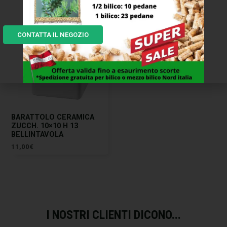
CONTATTA IL NEGOZIO
BARATTOLO CERAMICA
ZUCCH. 10×10 H 13
BELLINTAVOLA
11,00
€
I NOSTRI CLIENTI DICONO...