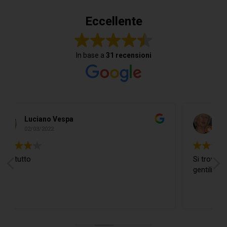
Eccellente
In base a
31 recensioni
Do Donidó
19/02/2022
Si trova ogni cosa ed in più il Ragazzo è
gentilissimo