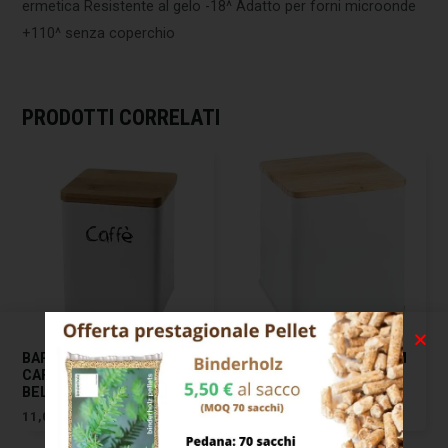
ermetica Resistente al gelo -18^ Adatto per forni microonde
+110^ senza coperchio
PRODOTTI CORRELATI
BARATTOLO CERAMICA
BARATTOLO CC 1000 CM
CAFFE’ 10×10 H 13
10×10 H 14,5 ONLINE
BELLINTAVOLA
TESCOMA
11,00
€
17,00
€