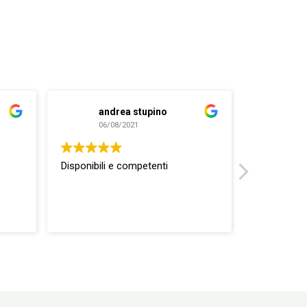
andrea stupino
ma
06/08/2021
04/
Disponibili e competenti
ottimo rap