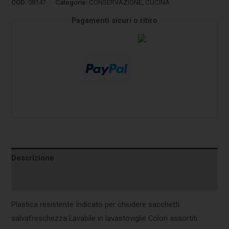
COD:
08147
Categorie:
CONSERVAZIONE
,
CUCINA
Pagamenti sicuri o ritiro
Descrizione
Informazioni aggiuntive
Plastica resistente Indicato per chiudere sacchetti
salvafreschezza Lavabile in lavastoviglie Colori assortiti