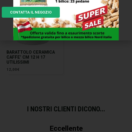
CONTATTA IL NEGOZIO
BARATTOLO CERAMICA
CAFFE’ CM 12 H 17
UTILISSIMI
12,00
€
I NOSTRI CLIENTI DICONO...
Eccellente