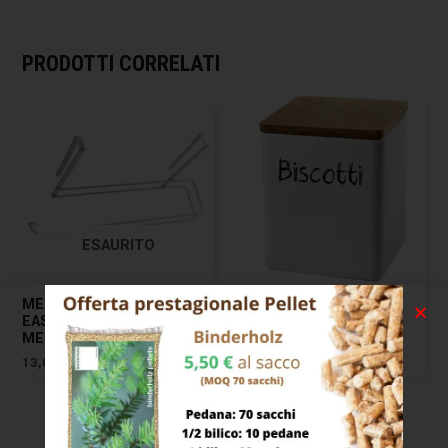
PRODOTTI CORRELATI
ESAURITO
MENSOLA POLYTHERM
BARATTOLO CERAMICA
EASY ROLL 35×18 H 10
BISCOT. 13×13 H 17
METALTEX
BELLINTAVOLA
13,00
€
20,00
€