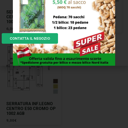
SERRATURA INF.LEGNO
SERRATURA INF.LEGNO
CENTRO E50 OTTONATA
DUO E40 CROMO OPACO
1002 AGB
851 AGB
6,00
€
17,00
€
CONTATTA IL NEGOZIO
SERRATURA INF.LEGNO
CENTRO E50 CROMO OP
1002 AGB
9,00
€