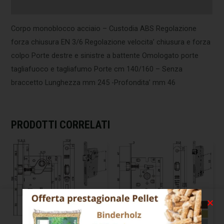
Informazioni aggiuntive
Corpo monoblocco acciaio – Custodia ABS Regolazione
forza chiusura EN 3/6 Regolazione velocita’ chiusura e forza
colpo Porte destre e sinistre a battente Omologato porte
tagliafuoco e tagliafumo Porte cm 140/160 – Senza
braccetto Lunghezza mm 245 -Profondita’ mm 46
PRODOTTI CORRELATI