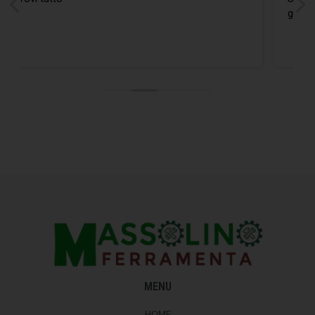
gentilissimo
MENU
HOME