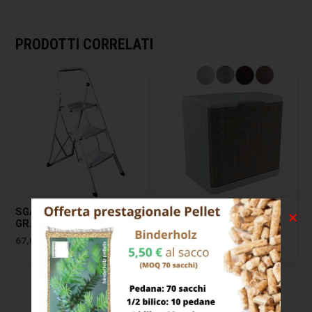
PRODOTTI CORRELATI
SGABELLO ACCIAIO THIN
SCARPIERA ELEGANCE
GR.4 LARGHI XTRA 00664
MOKA 40×30 H 40
STEFANPL
67,00
€
28,00
€