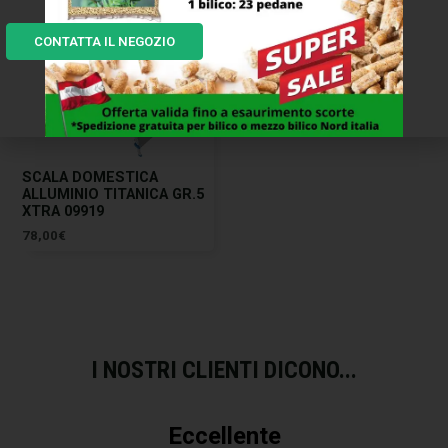
CONTATTA IL NEGOZIO
SCALA DOMESTICA
ALLUMINIO TITANICA GR.5
XTRA 09919
78,00
€
I NOSTRI CLIENTI DICONO...
Eccellente