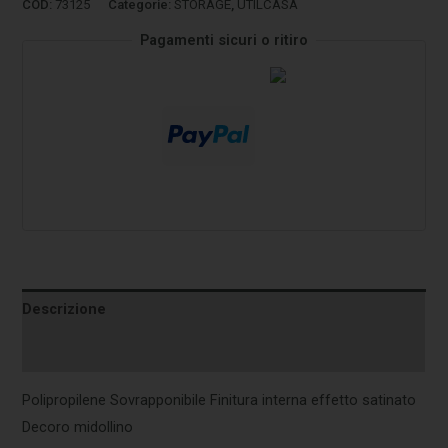
COD:
73125
Categorie:
STORAGE
,
UTILCASA
Pagamenti sicuri o ritiro
Descrizione
Informazioni aggiuntive
Polipropilene Sovrapponibile Finitura interna effetto satinato
Decoro midollino