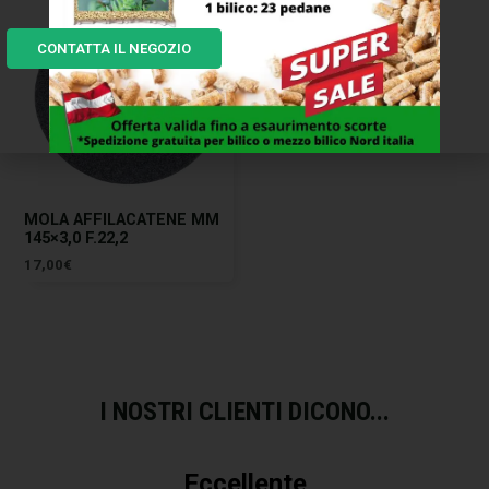
CONTATTA IL NEGOZIO
MOLA AFFILACATENE MM
145×3,0 F.22,2
17,00
€
I NOSTRI CLIENTI DICONO...
Eccellente