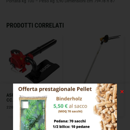
Portata kg 100 – Peso kg 5,90 Dimensioni cm 79×78 h 87
PRODOTTI CORRELATI
ASPIRATORE SOFFIATORE
BACCHIATORE OLIVE
CC.26 AS26 EXCEL 00783
BATTERIA GIULIVO 4YOU
VOLPI
220,00
€
334,00
€