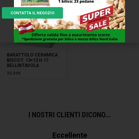
CONTATTA IL NEGOZIO
BARATTOLO CERAMICA
BISCOT. 13×13 H 17
BELLINTAVOLA
20,00
€
I NOSTRI CLIENTI DICONO...
Eccellente