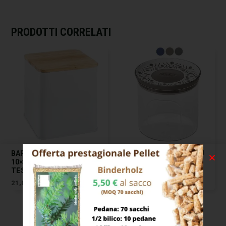
PRODOTTI CORRELATI
BARATTOLO CC 2000 CM
BARATTOLO TOSCA BLU
10×10 H 28,5 ONLINE
CC 700 CM 12 H 11
TESCOMA
STEFANPL
21,00
€
8,00
€