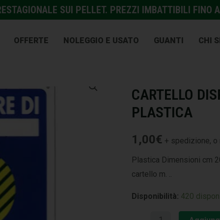
STAGIONALE SUI PELLET. PREZZI IMBATTIBILI FINO A
OFFERTE
NOLEGGIO E USATO
GUANTI
CHI 
EDILIZIA
,
PROTEZIONE E A
CARTELLO DIS
PLASTICA
1,00
€
+ spedizione, o 
Plastica Dimensioni cm 20
cartello m. ..
Disponibilità:
420 disponi