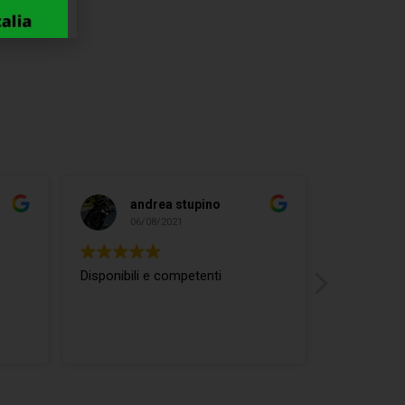
andrea stupino
ma
06/08/2021
04/
Disponibili e competenti
ottimo rap