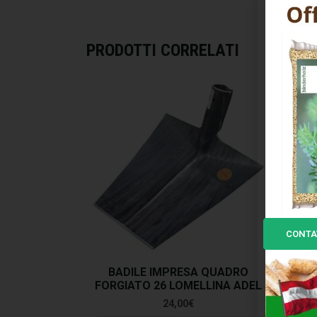
PRODOTTI CORRELATI
CONTA
BADILE IMPRESA QUADRO
FORGIATO 26 LOMELLINA ADEL
F
24,00
€