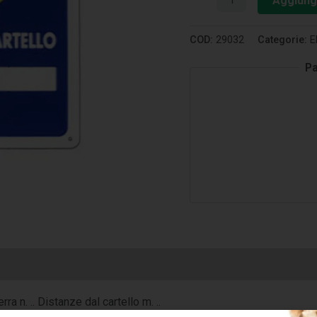
Aggiungi
COD:
29032
Categorie:
E
Pa
 n. .. Distanze dal cartello m. ..