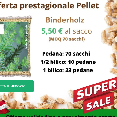
TTA IL NEGOZIO
BADILE IMPRESA PUNTA
BADILE IMPRESA PUNT
ORGIATO 32 EXTRA ADEL
FORGIATO 28 EXTRA AD
25,00
€
22,00
€