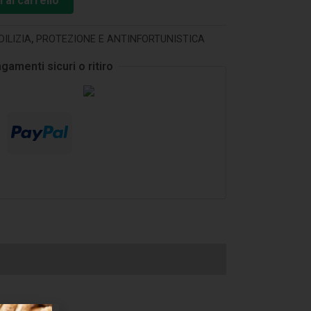
 al carrello
DILIZIA
,
PROTEZIONE E ANTINFORTUNISTICA
gamenti sicuri o ritiro