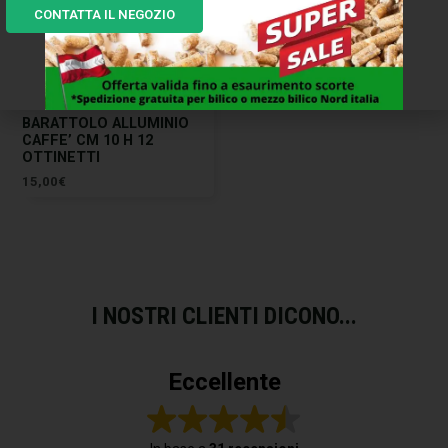
CONTATTA IL NEGOZIO
BARATTOLO ALLUMINIO
CAFFE’ CM 10 H 12
OTTINETTI
15,00
€
I NOSTRI CLIENTI DICONO...
Eccellente