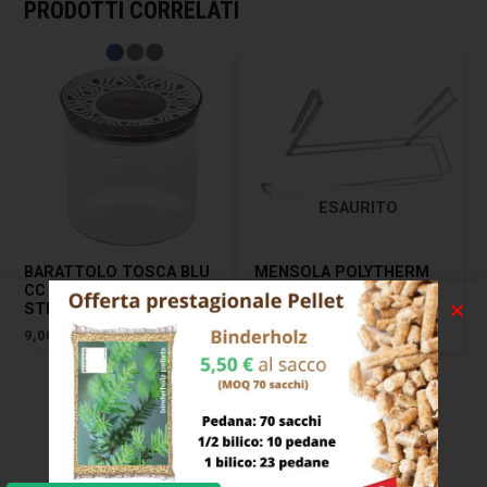
PRODOTTI CORRELATI
ESAURITO
BARATTOLO TOSCA BLU
MENSOLA POLYTHERM
CC 1200 CM 12 H 18
EASY ROLL 35×18 H 10
STEFANPL
METALTEX
9,00
€
13,00
€