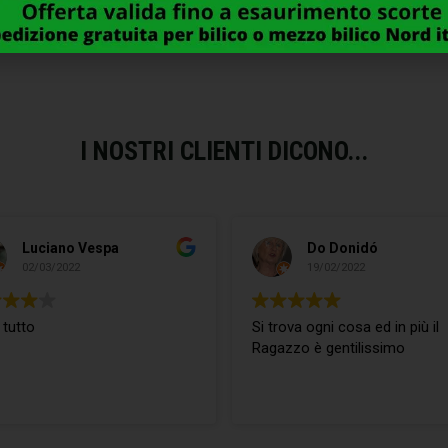
11,00
€
16,00
€
I NOSTRI CLIENTI DICONO...
Luciano Vespa
Do Donidó
02/03/2022
19/02/2022
 tutto
Si trova ogni cosa ed in più il
Ragazzo è gentilissimo