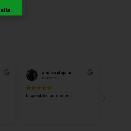
andrea stupino
ma
06/08/2021
04/
Disponibili e competenti
ottimo rap