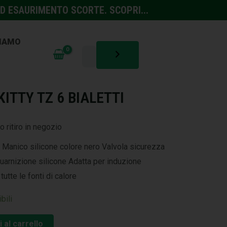
D ESAURIMENTO SCORTE. SCOPRI...
SIAMO
ITTY TZ 6 BIALETTI
o ritiro in negozio
da Manico silicone colore nero Valvola sicurezza
uarnizione silicone Adatta per induzione
tte le fonti di calore
bili
 al carrello