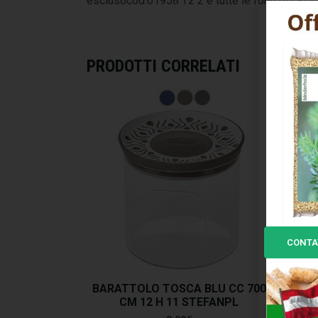
esclusocod.01958 Tz 2 e tutte le fonti di calor
PRODOTTI CORRELATI
CONTA
BARATTOLO TOSCA BLU CC 700
BARA
CM 12 H 11 STEFANPL