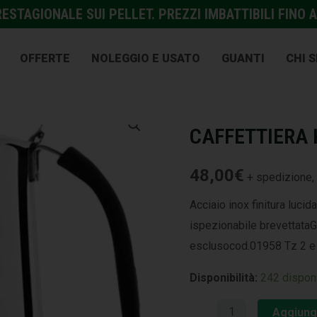
STAGIONALE SUI PELLET. PREZZI IMBATTIBILI FINO A
OFFERTE
NOLEGGIO E USATO
GUANTI
CHI 
COTTURA
,
CUCINA
CAFFETTIERA K
48,00
€
+ spedizione, 
Acciaio inox finitura luci
ispezionabile brevettataG
esclusocod.01958 Tz 2 e tu
Disponibilità:
242 disponi
Aggiungi