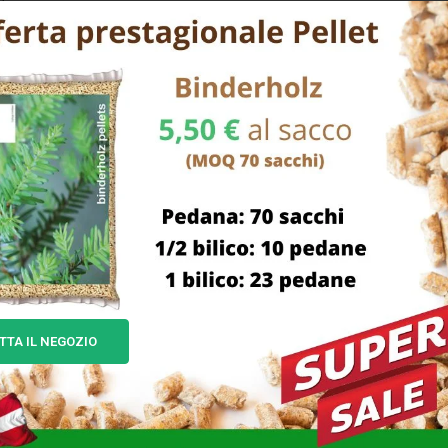
e
TTA IL NEGOZIO
TTOLO TOSCA BLU CC 2200
BARATTOLO CC 650 CM 10
CM 12 H 28 STEFANPL
10,5 ONLINE TESCOM