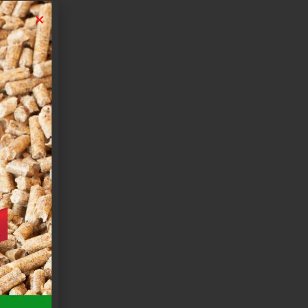
×10 H
A