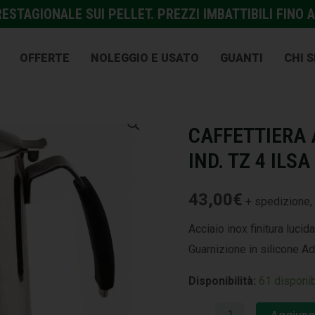
STAGIONALE SUI PELLET. PREZZI IMBATTIBILI FINO A
OFFERTE
NOLEGGIO E USATO
GUANTI
CHI 
COTTURA
,
CUCINA
CAFFETTIERA 
IND. TZ 4 ILSA
43,00
€
+ spedizione, 
Acciaio inox finitura lucid
Guarnizione in silicone Ada
Disponibilità:
61 disponib