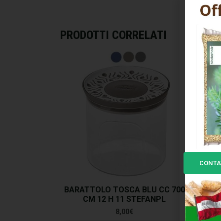
PRODOTTI CORRELATI
CONTA
BARATTOLO TOSCA BLU CC 700
BA
CM 12 H 11 STEFANPL
1
8,00
€