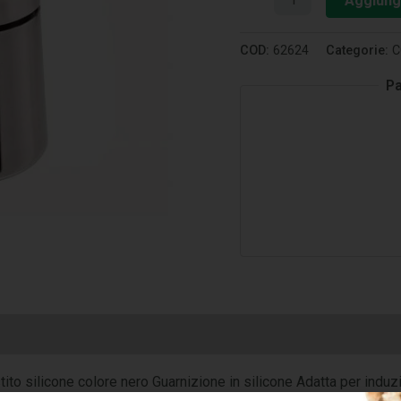
Aggiungi
COD:
62624
Categorie:
C
Pa
tito silicone colore nero Guarnizione in silicone Adatta per induzi