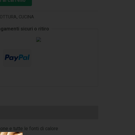
 al carrello
OTTURA
,
CUCINA
gamenti sicuri o ritiro
one e tutte le fonti di calore