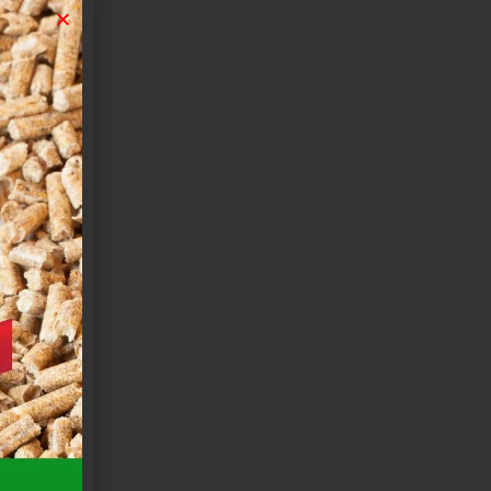
FFE’
I