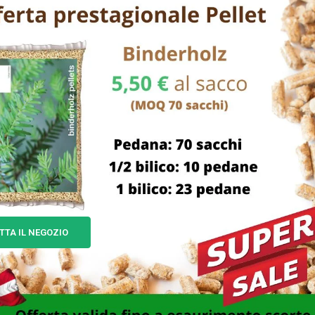
TTA IL NEGOZIO
RATTOLO CERAMICA SALE
BARATTOLO ALLUMINIO CA
0×10 H 13 BELLINTAVOLA
CM 10 H 12 OTTINETT
11,00
€
15,00
€