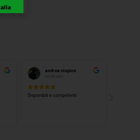
andrea stupino
ma
06/08/2021
04/
Disponibili e competenti
ottimo rap