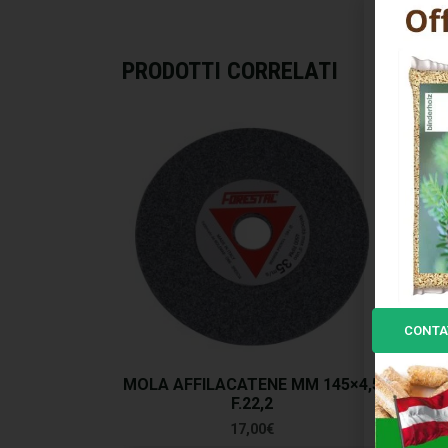
PRODOTTI CORRELATI
CONTA
MOLA AFFILACATENE MM 145×4,5
ARI
F.22,2
17,00
€