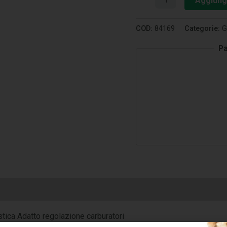
Aggiungi
COD:
84169
Categorie:
G
Pa
tica Adatto regolazione carburatori