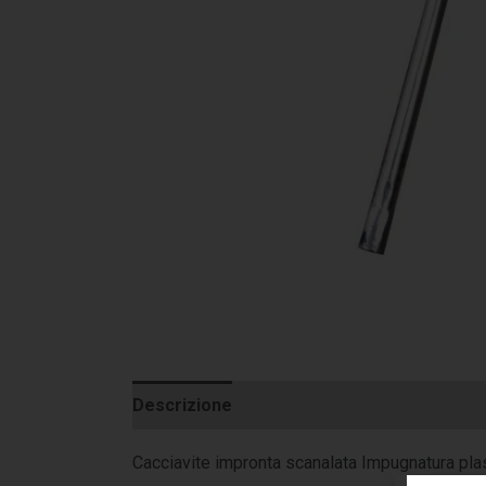
Descrizione
Informazioni aggiuntive
Cacciavite impronta scanalata Impugnatura plas