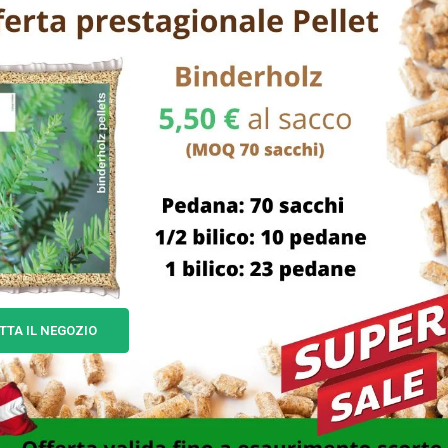
TTA IL NEGOZIO
EGGIATORE SC1.5E ALPINA
MOLA AFFILACATENE AF
100×3,2 F.10,0 EXCEL 07
264,00
€
7,00
€