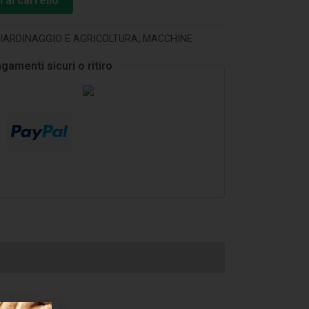
 al carrello
IARDINAGGIO E AGRICOLTURA
,
MACCHINE
gamenti sicuri o ritiro