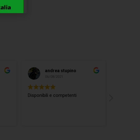
andrea stupino
ma
06/08/2021
04/
Disponibili e competenti
ottimo rap