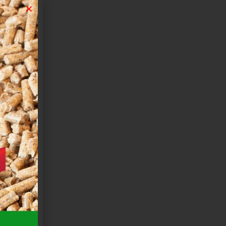
100
166