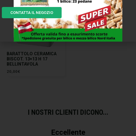
CONTATTA IL NEGOZIO
BARATTOLO CERAMICA
BISCOT. 13×13 H 17
BELLINTAVOLA
20,00
€
I NOSTRI CLIENTI DICONO...
Eccellente