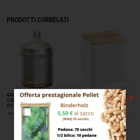
PRODOTTI CORRELATI
BARATTOLO ALLUMINIO
BARATTOLO CC 2000 CM
CAFFE’ CM 10 H 12
10×10 H 28,5 ONLINE
OTTINETTI
TESCOMA
15,00
€
21,00
€