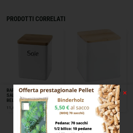
PRODOTTI CORRELATI
BARATTOLO CERAMICA
BARATTOLO CC 1450 CM
SALE 10×10 H 13
10×10 H 18,5 ONLINE
BELLINTAVOLA
TESCOMA
11,00
€
18,00
€