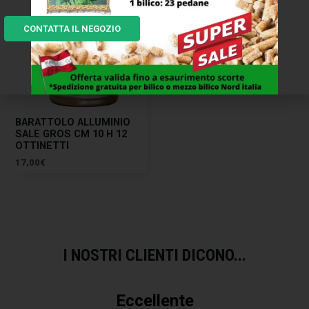
CONTATTA IL NEGOZIO
BARATTOLO ALLUMINIO
SALE GROS CM 10 H 12
OTTINETTI
17,00
€
I NOSTRI CLIENTI DICONO...
Eccellente