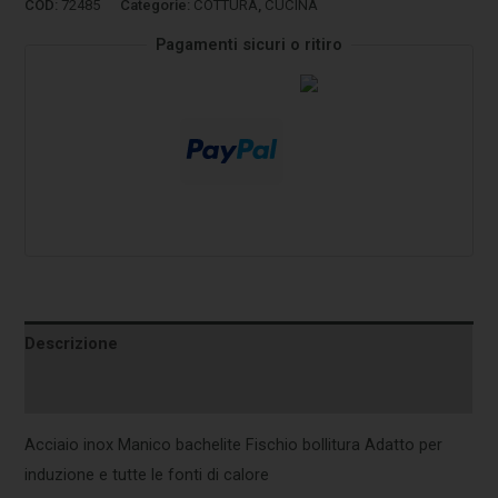
COD:
72485
Categorie:
COTTURA
,
CUCINA
Pagamenti sicuri o ritiro
Descrizione
Informazioni aggiuntive
Acciaio inox Manico bachelite Fischio bollitura Adatto per
induzione e tutte le fonti di calore