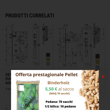
PRODOTTI CORRELATI
SERRATURA INF.LEGNO
SERRATURA INF.LEGNO
DUO E50 BRONZATA 851
CENTRO E50 BRONZATA
AGB
1001 AGB
13,00
€
6,00
€