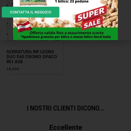
CONTATTA IL NEGOZIO
SERRATURA INF.LEGNO
DUO E60 CROMO OPACO
851 AGB
18,00
€
I NOSTRI CLIENTI DICONO...
Eccellente