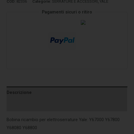
COD:
82336
Categorie:
SERRATURE E ACCESSORI
,
YALE
Pagamenti sicuri o ritiro
Descrizione
Informazioni aggiuntive
Bobina ricambio per elettroserrature Yale: Y67000 Y67800
Y68080 Y68800