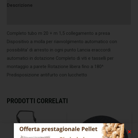
Descrizione
Informazioni aggiuntive
Completo tubo m 20 + m 1,5 collegamento a presa
Dispositivo a molla per riavvolgimento automatico con
possibilita’ di arresto in ogni punto Lancia eraccordi
automatici in dotazione Completo di viti e tasselli per
montaggio a parete Rotazione libera fino a 180^
Predisposizione antifurto con lucchetto
PRODOTTI CORRELATI