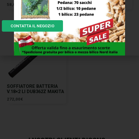
58,00
€
185,00
€
CONTATTA IL NEGOZIO
SOFFIATORE BATTERIA
V.18×2 LI DUB362Z MAKITA
272,00
€