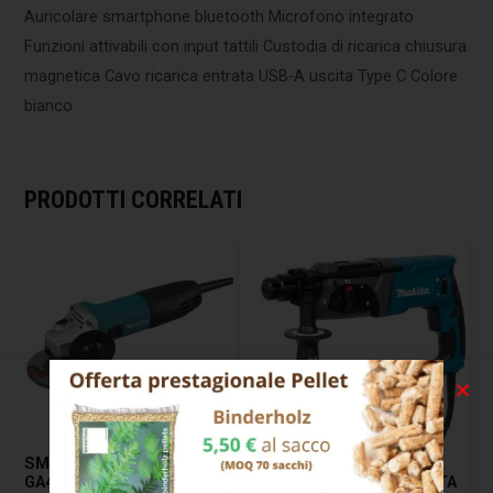
Auricolare smartphone bluetooth Microfono integrato
Funzioni attivabili con input tattili Custodia di ricarica chiusura
magnetica Cavo ricarica entrata USB-A uscita Type C Colore
bianco
PRODOTTI CORRELATI
SMERIGLIATRICE 115 W 720
TASSELLATORE 3
GA4530R MAKITA
FUNZIONI HR2470 MAKITA